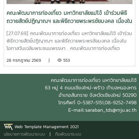
นวัตกรรม และเทคโนโลยีที่เหมาะสม (Appropriate
Technology) ซึ่งสอคล้องกับความต้องการ ช่วยแก้ไขปัญหา
คณะพัฒนาการท่องเที่ยว มหาวิทยาลัยแม่โจ้ เข้าร่วมพิธี
(Pain Point) เหมาะสมกับบริบทพื้นที่ของ 150 ครัวเรือนในตำบล
ถวายสัตย์ปฏิญาณฯ และพิธีถวายพระพรชัยมงคล เนื่องใน
หนองแฝก อำเภอสารภี และตำบลสำราญราษฎร์ อำเภอ
โอกาสวันเฉลิมพระชนมพรรษา
ดอยสะเก็ด จังหวัดเชียงใหม่ . โครงการสามารถสร้างผลลัพธ์รูป
[27.07.69] คณะพัฒนาการท่องเที่ยว มหาวิทยาลัยแม่โจ้ เข้าร่วม
ธรรมเชิงประจักษ์ ครอบคลุมการเพิ่มขึ้นของรายได้ครัวเรือนสุทธิ
พิธีถวายสัตย์ปฏิญาณฯ และพิธีถวายพระพรชัยมงคล เนื่องใน
การยกระดับมูลค่าเศรษฐกิจชุมชนฐานราก และการพัฒนา "นวัต
โอกาสวันเฉลิมพระชนมพรรษา . คณะพัฒนาการท่องเที่ยว
กรชุมชน" ผู้ที่สามารถต่อยอดองค์ความรู้ ถ่ายทอดประสบการณ์
มหาวิทยาลัยแม่โจ้ ได้เข้าร่วม พิธีถวายสัตย์ปฏิญาณเพื่อเป็น
28 กรกฎาคม 2569 |
553
และขยายผลการทำงานสู่ครัวเรือนและชุมชนในพื้นที่ใกล้เคียงอื่น
ข้าราชการที่ดีและพลังของแผ่นดิน โดยลงทะเบียนในเวลา 16.00
ๆ อย่างต่อเนื่อง อันเป็นรากฐานสำคัญของการพัฒนาท้องถิ่น
น. และเข้าร่วม พิธีถวายพระพรชัยมงคล ในเวลา 17.00 น. ณ
อย่างยั่งยืนแท้จริง . คณะพัฒนาการท่องเที่ยวเชื่อมั่นว่า การ
อาคารแผ่พืชน์ มหาวิทยาลัยแม่โจ้ เนื่องในโอกาสวันเฉลิม
คณะพัฒนาการท่องเที่ยว มหาวิทยาลัยแม่โจ้
พัฒนาอย่างยั่งยืน (Sustainable Development) ต้องเริ่มจาก
พระชนมพรรษา พระบาทสมเด็จพระเจ้าอยู่หัว . ในการนี้ อาจารย์
63 หมู่ 4 ถนนเชียงใหม่-พร้าว ตำบลหนองหาร
การสร้างความเข้มแข็งให้กับครัวเรือนซึ่งเป็นหน่วยย่อยที่สุดของ
ดร.เชษฐ์ ใจเพชร รองคณบดีคณะพัฒนาการท่องเที่ยว ได้รับ
อำเภอสันทราย จังหวัดเชียงใหม่ 50290
ชุมชนเพื่อขยายผลความสำเร็จในระดับที่กว้างขึ้น ทั้งมิติเชิง
เกียรติเป็นผู้วางพานพุ่ม โดยมี นางสาวศิริพร ดวงดี หัวหน้างาน
โทรศัพท์ 0-5387-5151,08-9252-7498
เศรษฐกิจ สังคมวัฒนธรรม และสิ่งแวดล้อม ผ่านการใช้ประโยชน์
คลังและพัสดุ สำนักงานคณบดีคณะพัฒนาการท่องเที่ยว และ
E-mail::saraban_tds@mju.ac.th
จากฐานทรัพยากรอย่างรู้คุณค่า ซึ่งงานวิจัยชิ้นนี้ สะท้อนให้เห็น
นางปิยะพร แดงชาติ ปฏิบัติหน้าที่เป็นผู้ถือพานพุ่ม . การเข้าร่วม
ถึงความสามารถในการบูรณาการความรู้ทางวิชาการด้านการ
พิธีในครั้งนี้เป็นการแสดงออกถึงความจงรักภักดีและสำนึกในพระ
Web Template Management 2021
สร้างสรรค์และประยุกต์ใช้นวัตกรรม ควบคู่กับการพัฒนา
มหากรุณาธิคุณต่อสถาบันพระมหากษัตริย์ พร้อมทั้งเป็นการ
นโยบายการพัฒนาระบบ
|
ทีมพัฒนาระบบ
บุคลากร ด้วยกระบวนการเรียนรู้แบบมีส่วนร่วม นำสู่การ
แสดงเจตนารมณ์ของบุคลากรในการปฏิบัติหน้าที่ราชการด้วย