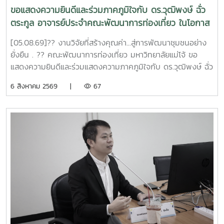
ขอแสดงความยินดีและร่วมภาคภูมิใจกับ ดร.วุฒิพงษ์ ฉั่ว
ตระกูล อาจารย์ประจำคณะพัฒนาการท่องเที่ยว ในโอกาส
ที่ผลงานวิจัยได้รับ 4 รางวัล จากเวทีระดับประเทศ
[05.08.69]?? งานวิจัยที่สร้างคุณค่า...สู่การพัฒนาชุมชนอย่าง
APPTech Expo 2026 : พลังเทคโนโลยีที่เหมาะสม .
ยั่งยืน . ?? คณะพัฒนาการท่องเที่ยว มหาวิทยาลัยแม่โจ้ ขอ
แสดงความยินดีและร่วมแสดงความภาคภูมิใจกับ ดร.วุฒิพงษ์ ฉั่ว
ตระกูล อาจารย์ประจำคณะพัฒนาการท่องเที่ยว ในโอกาสที่ผล
6 สิงหาคม 2569 |
67
งานวิจัยได้รับ 4 รางวัล จากเวที APPTech Expo 2026
มหกรรมเทคโนโลยีที่เหมาะสม (Appropriate Technology) ซึ่ง
จัดขึ้นระหว่างวันที่ 4–5 สิงหาคม 2569 ณ ห้องประชุมวิภาวดี
บอลรูม (ABC) โรงแรมเซ็นทารา แกรนด์ แอท เซ็นทรัลพลาซา
ลาดพร้าว กรุงเทพมหานคร งานดังกล่าวจัดโดย หน่วยบริหาร
จัดการทุนด้านการพัฒนาพื้นที่ (บพท. : PMU-A) ภายใต้การ
กำกับของ สำนักงานเร่งรัดการวิจัยและนวัตกรรมเพื่อเพิ่มความ
สามารถการแข่งขันและการพัฒนาพื้นที่ (รวพ.) เพื่อเป็นเวทีเผย
แพร่ แลกเปลี่ยนองค์ความรู้ และต่อยอดผลงานวิจัย เทคโนโลยี
และนวัตกรรมที่พร้อมใช้ในการพัฒนาชุมชน ภายใต้แนวคิด "พลัง
เทคโนโลยีที่เหมาะสมเพื่อการพัฒนาชุมชนพื้นที่ สร้างนวัตกร
ชุมชน ขับเคลื่อนเศรษฐกิจฐานรากอย่างยั่งยืน" . ผลงานวิจัย