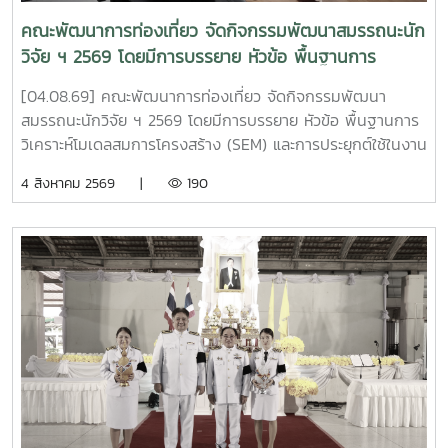
เรื่อง "การยกระดับรายได้ครัวเรือนและเศรษฐกิจฐานรากด้วย
คณะพัฒนาการท่องเที่ยว จัดกิจกรรมพัฒนาสมรรถนะนัก
นวัตกรรมชุดอุปกรณ์ควบคุมสภาวะการเพาะเห็ดโคนน้อยในโรง
วิจัย ฯ 2569 โดยมีการบรรยาย หัวข้อ พื้นฐานการ
เรือนขนาดเล็กแบบกึ่งอัตโนมัติ" ดำเนินโครงการโดย ดร.วุฒิ
วิเคราะห์โมเดลสมการโครงสร้าง (SEM) และการประยุกต์ใช้
พงษ์ ฉั่วตระกูล หัวหน้าโครงการ จากมหาวิทยาลัยแม่โจ้ ร่วมกับ
[04.08.69] คณะพัฒนาการท่องเที่ยว จัดกิจกรรมพัฒนา
ในงานวิจัย
ผศ.เพ็ญวรัตน์ พันธ์ภัทรชัย และ อาจารย์วัชรพงศ์ โพธา จาก
สมรรถนะนักวิจัย ฯ 2569 โดยมีการบรรยาย หัวข้อ พื้นฐานการ
มหาวิทยาลัยเทคโนโลยีราชมงคลล้านนา . ?? ผลงานได้รับรางวัล
วิเคราะห์โมเดลสมการโครงสร้าง (SEM) และการประยุกต์ใช้ในงาน
ประกอบด้วย 1. ประเภทผลงานวิจัยโดดเด่น รางวัล "ระดับดีมาก"
วิจัย โดยได้รับเกียรติจาก รองศาสตราจารย์ ดร.นิมิต ซุ้นสั้น ผู้
4 สิงหาคม 2569 |
190
โดย ดร.วุฒิพงษ์ ฉั่วตระกูล และคณะนักวิจัย 2. ประเภทนวัตกร
อำนวยการบัณฑิตวิทยาลัย มหาวิทยาลัยราชภัฏภูเก็ต เป็น
ชุมชน รางวัล "ระดับดีมาก" โดย คุณสรพงษ์ ฟองมี ประธาน
วิทยากร ณ ห้อง 414 คณะพัฒนาการท่องเที่ยว . #MJU #TDS
วิสาหกิจกลุ่มเกษตรกรเพื่อการเกษตรอย่างยั่งยืนบ้านหนองแฝก
#TDSMJU #TD #TourismDevelopment #มหาวิทยาลัยแม่โจ้
3. ประเภทนวัตกรชุมชน รางวัล "ประกาศเกียรติคุณ" โดย คุณ
#คณะพัฒนาการท่องเที่ยว #ท่องเที่ยวแม่โจ้
เฉลิมชัย จันทร์ชา ประธานวิสาหกิจชุมชนเกษตรกรรมพื้นบ้าน
ตำบลสำราญราษฎร์ 4. ประเภทนวัตกรรมเทคโนโลยีที่เหมาะสม
รางวัล "ประกาศเกียรติคุณ" โดย คณะนักวิจัยและนวัตกรชุมชน .
ความสำเร็จครั้งนี้ไม่ได้สะท้อนเพียงคุณภาพของงานวิจัย แต่ยัง
แสดงให้เห็นถึงผลสัมฤทธิ์ของการถ่ายทอดองค์ความรู้ ผ่าน
กระบวนการเรียนรู้ที่เหมาะสม (Appropriate Learning
Process) จากมหาวิทยาลัยสู่ชุมชน เพื่อประยุกต์ใช้ชุดอุปกรณ์