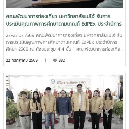
ความซื่อสัตย์สุจริต ยึดมั่นในคุณธรรม จริยธรรม และปฏิบัติตน
เป็นข้าราชการที่ดี เพื่อประโยชน์สุขของประชาชนและประเทศชาติ
คณะพัฒนาการท่องเที่ยว มหาวิทยาลัยแม่โจ้ รับการ
ต่อไป . #คณะพัฒนาการท่องเที่ยว #มหาวิทยาลัยแม่โจ้ #MJU
ประเมินคุณภาพการศึกษาตามเกณฑ์ EdPEx ประจำปีการ
#ถวายสัตย์ปฏิญาณ #ถวายพระพรชัยมงคล #วันเฉลิม
ศึกษา 2568
พระชนมพรรษา
22-23.07.2569 คณะพัฒนาการท่องเที่ยว มหาวิทยาลัยแม่โจ้ รับ
การประเมินคุณภาพการศึกษาตามเกณฑ์ EdPEx ประจำปีการ
ศึกษา 2568 ณ ห้องประชุม 414 ชั้น 1 คณะพัฒนาการท่องเที่ย .
ในการนี้ อาจารย์ ดร.กีรติ ตระการศิริวานิช คณบดีคณะ
22 กรกฎาคม 2569 |
832
พัฒนาการท่องเที่ยว ให้การต้อนรับคณะกรรมการประเมิน
คุณภาพการศึกษาตามเกณฑ์ EdPEx นำโดย ผู้ช่วยศาสตราจารย์
ดร.เจษฎา ความคุ้นเคย รองอธิการบดีมหาวิทยาลัยราชภัฏวไลย
อลงกรณ์ ในพระบรมราชูปถัมภ์ ประธานกรรมการ และ นางสาว
สิริกร บุญฟู จากคณะบริหารธุรกิจ มหาวิทยาลัยแม่โจ้ ในฐานะ
เลขานุการ . ภายหลังพิธีต้อนรับ คณะพัฒนาการท่องเที่ยวได้นำ
เสนอผลการดำเนินงานในรอบปีการศึกษา 2568 เพื่อสะท้อนผล
การดำเนินงานตามเกณฑ์ EdPEx ซึ่งเป็นกลไกสำคัญในการ
พัฒนาคุณภาพการศึกษาและการบริหารองค์กร มุ่งสู่ความเป็น
เลิศและการพัฒนาอย่างต่อเนื่อง อันจะนำไปสู่การยกระดับ