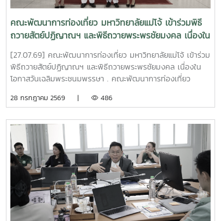
คณะพัฒนาการท่องเที่ยว มหาวิทยาลัยแม่โจ้ เข้าร่วมพิธี
ถวายสัตย์ปฏิญาณฯ และพิธีถวายพระพรชัยมงคล เนื่องใน
โอกาสวันเฉลิมพระชนมพรรษา
[27.07.69] คณะพัฒนาการท่องเที่ยว มหาวิทยาลัยแม่โจ้ เข้าร่วม
พิธีถวายสัตย์ปฏิญาณฯ และพิธีถวายพระพรชัยมงคล เนื่องใน
โอกาสวันเฉลิมพระชนมพรรษา . คณะพัฒนาการท่องเที่ยว
มหาวิทยาลัยแม่โจ้ ได้เข้าร่วม พิธีถวายสัตย์ปฏิญาณเพื่อเป็น
28 กรกฎาคม 2569 |
486
ข้าราชการที่ดีและพลังของแผ่นดิน โดยลงทะเบียนในเวลา 16.00
น. และเข้าร่วม พิธีถวายพระพรชัยมงคล ในเวลา 17.00 น. ณ
อาคารแผ่พืชน์ มหาวิทยาลัยแม่โจ้ เนื่องในโอกาสวันเฉลิม
พระชนมพรรษา พระบาทสมเด็จพระเจ้าอยู่หัว . ในการนี้ อาจารย์
ดร.เชษฐ์ ใจเพชร รองคณบดีคณะพัฒนาการท่องเที่ยว ได้รับ
เกียรติเป็นผู้วางพานพุ่ม โดยมี นางสาวศิริพร ดวงดี หัวหน้างาน
คลังและพัสดุ สำนักงานคณบดีคณะพัฒนาการท่องเที่ยว และ
นางปิยะพร แดงชาติ ปฏิบัติหน้าที่เป็นผู้ถือพานพุ่ม . การเข้าร่วม
พิธีในครั้งนี้เป็นการแสดงออกถึงความจงรักภักดีและสำนึกในพระ
มหากรุณาธิคุณต่อสถาบันพระมหากษัตริย์ พร้อมทั้งเป็นการ
แสดงเจตนารมณ์ของบุคลากรในการปฏิบัติหน้าที่ราชการด้วย