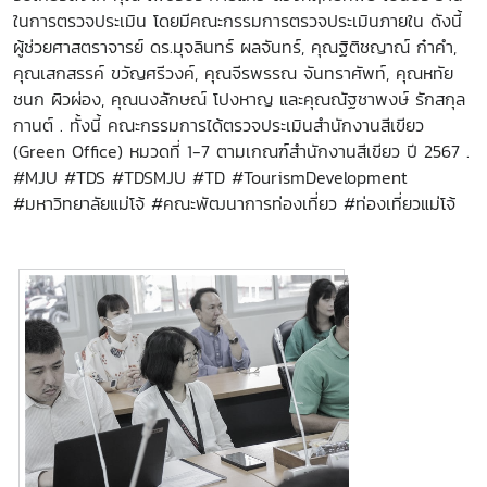
ในการตรวจประเมิน โดยมีคณะกรรมการตรวจประเมินภายใน ดังนี้
ผู้ช่วยศาสตราจารย์ ดร.มุจลินทร์ ผลจันทร์, คุณฐิติชญาณ์ ก๋าคำ,
คุณเสกสรรค์ ขวัญศรีวงค์, คุณจีรพรรณ จันทราศัพท์, คุณหทัย
ชนก ผิวผ่อง, คุณนงลักษณ์ โปงหาญ และคุณณัฐชาพงษ์ รักสกุล
กานต์ . ทั้งนี้ คณะกรรมการได้ตรวจประเมินสำนักงานสีเขียว
(Green Office) หมวดที่ 1-7 ตามเกณฑ์สำนักงานสีเขียว ปี 2567 .
#MJU #TDS #TDSMJU #TD #TourismDevelopment
#มหาวิทยาลัยแม่โจ้ #คณะพัฒนาการท่องเที่ยว #ท่องเที่ยวแม่โจ้