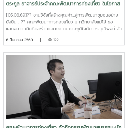
ตระกูล อาจารย์ประจำคณะพัฒนาการท่องเที่ยว ในโอกาส
ที่ผลงานวิจัยได้รับ 4 รางวัล จากเวทีระดับประเทศ
[05.08.69]?? งานวิจัยที่สร้างคุณค่า...สู่การพัฒนาชุมชนอย่าง
APPTech Expo 2026 : พลังเทคโนโลยีที่เหมาะสม .
ยั่งยืน . ?? คณะพัฒนาการท่องเที่ยว มหาวิทยาลัยแม่โจ้ ขอ
แสดงความยินดีและร่วมแสดงความภาคภูมิใจกับ ดร.วุฒิพงษ์ ฉั่ว
ตระกูล อาจารย์ประจำคณะพัฒนาการท่องเที่ยว ในโอกาสที่ผล
6 สิงหาคม 2569 |
122
งานวิจัยได้รับ 4 รางวัล จากเวที APPTech Expo 2026
มหกรรมเทคโนโลยีที่เหมาะสม (Appropriate Technology) ซึ่ง
จัดขึ้นระหว่างวันที่ 4–5 สิงหาคม 2569 ณ ห้องประชุมวิภาวดี
บอลรูม (ABC) โรงแรมเซ็นทารา แกรนด์ แอท เซ็นทรัลพลาซา
ลาดพร้าว กรุงเทพมหานคร งานดังกล่าวจัดโดย หน่วยบริหาร
จัดการทุนด้านการพัฒนาพื้นที่ (บพท. : PMU-A) ภายใต้การ
กำกับของ สำนักงานเร่งรัดการวิจัยและนวัตกรรมเพื่อเพิ่มความ
สามารถการแข่งขันและการพัฒนาพื้นที่ (รวพ.) เพื่อเป็นเวทีเผย
แพร่ แลกเปลี่ยนองค์ความรู้ และต่อยอดผลงานวิจัย เทคโนโลยี
และนวัตกรรมที่พร้อมใช้ในการพัฒนาชุมชน ภายใต้แนวคิด "พลัง
เทคโนโลยีที่เหมาะสมเพื่อการพัฒนาชุมชนพื้นที่ สร้างนวัตกร
ชุมชน ขับเคลื่อนเศรษฐกิจฐานรากอย่างยั่งยืน" . ผลงานวิจัย
เรื่อง "การยกระดับรายได้ครัวเรือนและเศรษฐกิจฐานรากด้วย
คณะพัฒนาการท่องเที่ยว จัดกิจกรรมพัฒนาสมรรถนะนัก