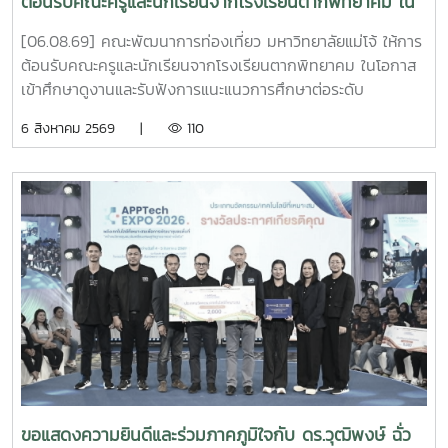
ต้อนรับคณะครูและนักเรียนจากโรงเรียนตากพิทยาคม ใน
โอกาสเข้าศึกษาดูงานและรับฟังการแนะแนวการศึกษาต่อ
[06.08.69] คณะพัฒนาการท่องเที่ยว มหาวิทยาลัยแม่โจ้ ให้การ
ระดับอุดมศึกษา
ต้อนรับคณะครูและนักเรียนจากโรงเรียนตากพิทยาคม ในโอกาส
เข้าศึกษาดูงานและรับฟังการแนะแนวการศึกษาต่อระดับ
อุดมศึกษา ณ ห้อง Co-Working Space ชั้น 2 อาคารพัฒนา
6 สิงหาคม 2569 |
110
วิสัยทัศน์ มหาวิทยาลัยแม่โจ้การศึกษาดูงานในครั้งนี้มี
วัตถุประสงค์เพื่อเปิดโอกาสให้นักเรียนได้เรียนรู้เกี่ยวกับหลักสูตร
การจัดการเรียนการสอน ตลอดจนแนวทางการศึกษาต่อในคณะ
พัฒนาการท่องเที่ยว พร้อมทั้งแลกเปลี่ยนประสบการณ์และสร้าง
แรงบันดาลใจในการวางแผนศึกษาต่อในอนาคตคณะพัฒนาการ
ท่องเที่ยวขอขอบคุณคณะครูและนักเรียนจากโรงเรียนตาก
พิทยาคมที่ให้เกียรติเข้าเยี่ยมชมและศึกษาดูงานในครั้งนี้ และหวัง
เป็นอย่างยิ่งว่าจะได้มีโอกาสต้อนรับทุกท่านอีกในโอกาสต่อ
ไป#MJU#TDS#TDSMJU#TD#TourismDevelopment#มหาวิทยาล
แม่โจ้#คณะพัฒนาการท่องเที่ยว#ท่องเที่ยวแม่โจ้
ขอแสดงความยินดีและร่วมภาคภูมิใจกับ ดร.วุฒิพงษ์ ฉั่ว