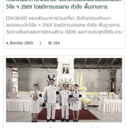
นวัตกรรมชุดอุปกรณ์ควบคุมสภาวะการเพาะเห็ดโคนน้อยในโรง
วิจัย ฯ 2569 โดยมีการบรรยาย หัวข้อ พื้นฐานการ
เรือนขนาดเล็กแบบกึ่งอัตโนมัติ" ดำเนินโครงการโดย ดร.วุฒิ
วิเคราะห์โมเดลสมการโครงสร้าง (SEM) และการประยุกต์ใช้
พงษ์ ฉั่วตระกูล หัวหน้าโครงการ จากมหาวิทยาลัยแม่โจ้ ร่วมกับ
[04.08.69] คณะพัฒนาการท่องเที่ยว จัดกิจกรรมพัฒนา
ในงานวิจัย
ผศ.เพ็ญวรัตน์ พันธ์ภัทรชัย และ อาจารย์วัชรพงศ์ โพธา จาก
สมรรถนะนักวิจัย ฯ 2569 โดยมีการบรรยาย หัวข้อ พื้นฐานการ
มหาวิทยาลัยเทคโนโลยีราชมงคลล้านนา . ?? ผลงานได้รับรางวัล
วิเคราะห์โมเดลสมการโครงสร้าง (SEM) และการประยุกต์ใช้ในงาน
ประกอบด้วย 1. ประเภทผลงานวิจัยโดดเด่น รางวัล "ระดับดีมาก"
วิจัย โดยได้รับเกียรติจาก รองศาสตราจารย์ ดร.นิมิต ซุ้นสั้น ผู้
4 สิงหาคม 2569 |
254
โดย ดร.วุฒิพงษ์ ฉั่วตระกูล และคณะนักวิจัย 2. ประเภทนวัตกร
อำนวยการบัณฑิตวิทยาลัย มหาวิทยาลัยราชภัฏภูเก็ต เป็น
ชุมชน รางวัล "ระดับดีมาก" โดย คุณสรพงษ์ ฟองมี ประธาน
วิทยากร ณ ห้อง 414 คณะพัฒนาการท่องเที่ยว . #MJU #TDS
วิสาหกิจกลุ่มเกษตรกรเพื่อการเกษตรอย่างยั่งยืนบ้านหนองแฝก
#TDSMJU #TD #TourismDevelopment #มหาวิทยาลัยแม่โจ้
3. ประเภทนวัตกรชุมชน รางวัล "ประกาศเกียรติคุณ" โดย คุณ
#คณะพัฒนาการท่องเที่ยว #ท่องเที่ยวแม่โจ้
เฉลิมชัย จันทร์ชา ประธานวิสาหกิจชุมชนเกษตรกรรมพื้นบ้าน
ตำบลสำราญราษฎร์ 4. ประเภทนวัตกรรมเทคโนโลยีที่เหมาะสม
รางวัล "ประกาศเกียรติคุณ" โดย คณะนักวิจัยและนวัตกรชุมชน .
ความสำเร็จครั้งนี้ไม่ได้สะท้อนเพียงคุณภาพของงานวิจัย แต่ยัง
แสดงให้เห็นถึงผลสัมฤทธิ์ของการถ่ายทอดองค์ความรู้ ผ่าน
กระบวนการเรียนรู้ที่เหมาะสม (Appropriate Learning
Process) จากมหาวิทยาลัยสู่ชุมชน เพื่อประยุกต์ใช้ชุดอุปกรณ์
นวัตกรรม และเทคโนโลยีที่เหมาะสม (Appropriate
Technology) ซึ่งสอคล้องกับความต้องการ ช่วยแก้ไขปัญหา