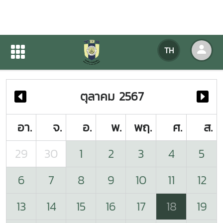
ปฏิทินกิจกรรมของหน่วยงาน
TH
หน้าแรก
ปฏิทินกิจกรรมของหน่วยงาน
ตุลาคม 2567
อา.
จ.
อ.
พ.
พฤ.
ศ.
ส.
29
30
1
2
3
4
5
6
7
8
9
10
11
12
13
14
15
16
17
18
19