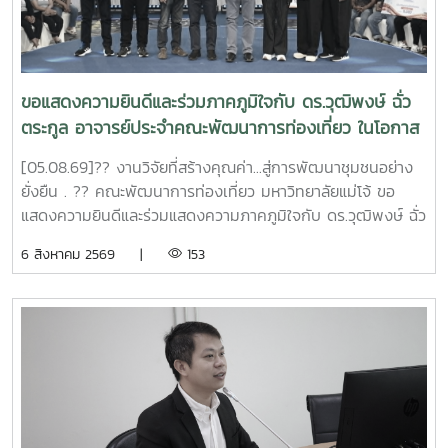
แม่โจ้#คณะพัฒนาการท่องเที่ยว#ท่องเที่ยวแม่โจ้
ขอแสดงความยินดีและร่วมภาคภูมิใจกับ ดร.วุฒิพงษ์ ฉั่ว
ตระกูล อาจารย์ประจำคณะพัฒนาการท่องเที่ยว ในโอกาส
ที่ผลงานวิจัยได้รับ 4 รางวัล จากเวทีระดับประเทศ
[05.08.69]?? งานวิจัยที่สร้างคุณค่า...สู่การพัฒนาชุมชนอย่าง
APPTech Expo 2026 : พลังเทคโนโลยีที่เหมาะสม .
ยั่งยืน . ?? คณะพัฒนาการท่องเที่ยว มหาวิทยาลัยแม่โจ้ ขอ
แสดงความยินดีและร่วมแสดงความภาคภูมิใจกับ ดร.วุฒิพงษ์ ฉั่ว
ตระกูล อาจารย์ประจำคณะพัฒนาการท่องเที่ยว ในโอกาสที่ผล
6 สิงหาคม 2569 |
153
งานวิจัยได้รับ 4 รางวัล จากเวที APPTech Expo 2026
มหกรรมเทคโนโลยีที่เหมาะสม (Appropriate Technology) ซึ่ง
จัดขึ้นระหว่างวันที่ 4–5 สิงหาคม 2569 ณ ห้องประชุมวิภาวดี
บอลรูม (ABC) โรงแรมเซ็นทารา แกรนด์ แอท เซ็นทรัลพลาซา
ลาดพร้าว กรุงเทพมหานคร งานดังกล่าวจัดโดย หน่วยบริหาร
จัดการทุนด้านการพัฒนาพื้นที่ (บพท. : PMU-A) ภายใต้การ
กำกับของ สำนักงานเร่งรัดการวิจัยและนวัตกรรมเพื่อเพิ่มความ
สามารถการแข่งขันและการพัฒนาพื้นที่ (รวพ.) เพื่อเป็นเวทีเผย