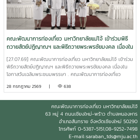
แสดงให้เห็นถึงผลสัมฤทธิ์ของการถ่ายทอดองค์ความรู้ ผ่าน
กระบวนการเรียนรู้ที่เหมาะสม (Appropriate Learning
Process) จากมหาวิทยาลัยสู่ชุมชน เพื่อประยุกต์ใช้ชุดอุปกรณ์
นวัตกรรม และเทคโนโลยีที่เหมาะสม (Appropriate
Technology) ซึ่งสอคล้องกับความต้องการ ช่วยแก้ไขปัญหา
คณะพัฒนาการท่องเที่ยว มหาวิทยาลัยแม่โจ้ เข้าร่วมพิธี
(Pain Point) เหมาะสมกับบริบทพื้นที่ของ 150 ครัวเรือนในตำบล
ถวายสัตย์ปฏิญาณฯ และพิธีถวายพระพรชัยมงคล เนื่องใน
หนองแฝก อำเภอสารภี และตำบลสำราญราษฎร์ อำเภอ
โอกาสวันเฉลิมพระชนมพรรษา
ดอยสะเก็ด จังหวัดเชียงใหม่ . โครงการสามารถสร้างผลลัพธ์รูป
[27.07.69] คณะพัฒนาการท่องเที่ยว มหาวิทยาลัยแม่โจ้ เข้าร่วม
ธรรมเชิงประจักษ์ ครอบคลุมการเพิ่มขึ้นของรายได้ครัวเรือนสุทธิ
พิธีถวายสัตย์ปฏิญาณฯ และพิธีถวายพระพรชัยมงคล เนื่องใน
การยกระดับมูลค่าเศรษฐกิจชุมชนฐานราก และการพัฒนา "นวัต
โอกาสวันเฉลิมพระชนมพรรษา . คณะพัฒนาการท่องเที่ยว
กรชุมชน" ผู้ที่สามารถต่อยอดองค์ความรู้ ถ่ายทอดประสบการณ์
มหาวิทยาลัยแม่โจ้ ได้เข้าร่วม พิธีถวายสัตย์ปฏิญาณเพื่อเป็น
28 กรกฎาคม 2569 |
638
และขยายผลการทำงานสู่ครัวเรือนและชุมชนในพื้นที่ใกล้เคียงอื่น
ข้าราชการที่ดีและพลังของแผ่นดิน โดยลงทะเบียนในเวลา 16.00
ๆ อย่างต่อเนื่อง อันเป็นรากฐานสำคัญของการพัฒนาท้องถิ่น
น. และเข้าร่วม พิธีถวายพระพรชัยมงคล ในเวลา 17.00 น. ณ
อย่างยั่งยืนแท้จริง . คณะพัฒนาการท่องเที่ยวเชื่อมั่นว่า การ
อาคารแผ่พืชน์ มหาวิทยาลัยแม่โจ้ เนื่องในโอกาสวันเฉลิม
คณะพัฒนาการท่องเที่ยว มหาวิทยาลัยแม่โจ้
พัฒนาอย่างยั่งยืน (Sustainable Development) ต้องเริ่มจาก
พระชนมพรรษา พระบาทสมเด็จพระเจ้าอยู่หัว . ในการนี้ อาจารย์
63 หมู่ 4 ถนนเชียงใหม่-พร้าว ตำบลหนองหาร
การสร้างความเข้มแข็งให้กับครัวเรือนซึ่งเป็นหน่วยย่อยที่สุดของ
ดร.เชษฐ์ ใจเพชร รองคณบดีคณะพัฒนาการท่องเที่ยว ได้รับ
อำเภอสันทราย จังหวัดเชียงใหม่ 50290
ชุมชนเพื่อขยายผลความสำเร็จในระดับที่กว้างขึ้น ทั้งมิติเชิง
เกียรติเป็นผู้วางพานพุ่ม โดยมี นางสาวศิริพร ดวงดี หัวหน้างาน
โทรศัพท์ 0-5387-5151,08-9252-7498
เศรษฐกิจ สังคมวัฒนธรรม และสิ่งแวดล้อม ผ่านการใช้ประโยชน์
คลังและพัสดุ สำนักงานคณบดีคณะพัฒนาการท่องเที่ยว และ
E-mail::saraban_tds@mju.ac.th
จากฐานทรัพยากรอย่างรู้คุณค่า ซึ่งงานวิจัยชิ้นนี้ สะท้อนให้เห็น