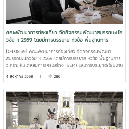
แพร่ แลกเปลี่ยนองค์ความรู้ และต่อยอดผลงานวิจัย เทคโนโลยี
และนวัตกรรมที่พร้อมใช้ในการพัฒนาชุมชน ภายใต้แนวคิด "พลัง
เทคโนโลยีที่เหมาะสมเพื่อการพัฒนาชุมชนพื้นที่ สร้างนวัตกร
ชุมชน ขับเคลื่อนเศรษฐกิจฐานรากอย่างยั่งยืน" . ผลงานวิจัย
เรื่อง "การยกระดับรายได้ครัวเรือนและเศรษฐกิจฐานรากด้วย
คณะพัฒนาการท่องเที่ยว จัดกิจกรรมพัฒนาสมรรถนะนัก
นวัตกรรมชุดอุปกรณ์ควบคุมสภาวะการเพาะเห็ดโคนน้อยในโรง
วิจัย ฯ 2569 โดยมีการบรรยาย หัวข้อ พื้นฐานการ
เรือนขนาดเล็กแบบกึ่งอัตโนมัติ" ดำเนินโครงการโดย ดร.วุฒิ
วิเคราะห์โมเดลสมการโครงสร้าง (SEM) และการประยุกต์ใช้
พงษ์ ฉั่วตระกูล หัวหน้าโครงการ จากมหาวิทยาลัยแม่โจ้ ร่วมกับ
[04.08.69] คณะพัฒนาการท่องเที่ยว จัดกิจกรรมพัฒนา
ในงานวิจัย
ผศ.เพ็ญวรัตน์ พันธ์ภัทรชัย และ อาจารย์วัชรพงศ์ โพธา จาก
สมรรถนะนักวิจัย ฯ 2569 โดยมีการบรรยาย หัวข้อ พื้นฐานการ
มหาวิทยาลัยเทคโนโลยีราชมงคลล้านนา . ?? ผลงานได้รับรางวัล
วิเคราะห์โมเดลสมการโครงสร้าง (SEM) และการประยุกต์ใช้ในงาน
ประกอบด้วย 1. ประเภทผลงานวิจัยโดดเด่น รางวัล "ระดับดีมาก"
วิจัย โดยได้รับเกียรติจาก รองศาสตราจารย์ ดร.นิมิต ซุ้นสั้น ผู้
4 สิงหาคม 2569 |
286
โดย ดร.วุฒิพงษ์ ฉั่วตระกูล และคณะนักวิจัย 2. ประเภทนวัตกร
อำนวยการบัณฑิตวิทยาลัย มหาวิทยาลัยราชภัฏภูเก็ต เป็น
ชุมชน รางวัล "ระดับดีมาก" โดย คุณสรพงษ์ ฟองมี ประธาน
วิทยากร ณ ห้อง 414 คณะพัฒนาการท่องเที่ยว . #MJU #TDS
วิสาหกิจกลุ่มเกษตรกรเพื่อการเกษตรอย่างยั่งยืนบ้านหนองแฝก
#TDSMJU #TD #TourismDevelopment #มหาวิทยาลัยแม่โจ้
3. ประเภทนวัตกรชุมชน รางวัล "ประกาศเกียรติคุณ" โดย คุณ
#คณะพัฒนาการท่องเที่ยว #ท่องเที่ยวแม่โจ้
เฉลิมชัย จันทร์ชา ประธานวิสาหกิจชุมชนเกษตรกรรมพื้นบ้าน
ตำบลสำราญราษฎร์ 4. ประเภทนวัตกรรมเทคโนโลยีที่เหมาะสม
รางวัล "ประกาศเกียรติคุณ" โดย คณะนักวิจัยและนวัตกรชุมชน .
ความสำเร็จครั้งนี้ไม่ได้สะท้อนเพียงคุณภาพของงานวิจัย แต่ยัง