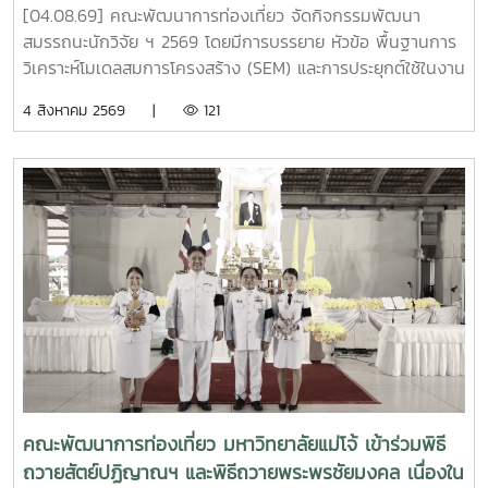
วิเคราะห์โมเดลสมการโครงสร้าง (SEM) และการประยุกต์ใช้
[04.08.69] คณะพัฒนาการท่องเที่ยว จัดกิจกรรมพัฒนา
ในงานวิจัย
สมรรถนะนักวิจัย ฯ 2569 โดยมีการบรรยาย หัวข้อ พื้นฐานการ
วิเคราะห์โมเดลสมการโครงสร้าง (SEM) และการประยุกต์ใช้ในงาน
วิจัย โดยได้รับเกียรติจาก รองศาสตราจารย์ ดร.นิมิต ซุ้นสั้น ผู้
4 สิงหาคม 2569 |
121
อำนวยการบัณฑิตวิทยาลัย มหาวิทยาลัยราชภัฏภูเก็ต เป็น
วิทยากร ณ ห้อง 414 คณะพัฒนาการท่องเที่ยว . #MJU #TDS
#TDSMJU #TD #TourismDevelopment #มหาวิทยาลัยแม่โจ้
#คณะพัฒนาการท่องเที่ยว #ท่องเที่ยวแม่โจ้
คณะพัฒนาการท่องเที่ยว มหาวิทยาลัยแม่โจ้ เข้าร่วมพิธี
ถวายสัตย์ปฏิญาณฯ และพิธีถวายพระพรชัยมงคล เนื่องใน