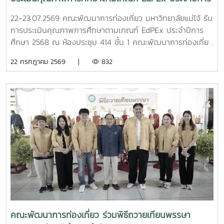
#ถวายสัตย์ปฏิญาณ #ถวายพระพรชัยมงคล #วันเฉลิม
ศึกษา 2568
พระชนมพรรษา
22-23.07.2569 คณะพัฒนาการท่องเที่ยว มหาวิทยาลัยแม่โจ้ รับ
การประเมินคุณภาพการศึกษาตามเกณฑ์ EdPEx ประจำปีการ
ศึกษา 2568 ณ ห้องประชุม 414 ชั้น 1 คณะพัฒนาการท่องเที่ย .
ในการนี้ อาจารย์ ดร.กีรติ ตระการศิริวานิช คณบดีคณะ
22 กรกฎาคม 2569 |
832
พัฒนาการท่องเที่ยว ให้การต้อนรับคณะกรรมการประเมิน
คุณภาพการศึกษาตามเกณฑ์ EdPEx นำโดย ผู้ช่วยศาสตราจารย์
ดร.เจษฎา ความคุ้นเคย รองอธิการบดีมหาวิทยาลัยราชภัฏวไลย
อลงกรณ์ ในพระบรมราชูปถัมภ์ ประธานกรรมการ และ นางสาว
สิริกร บุญฟู จากคณะบริหารธุรกิจ มหาวิทยาลัยแม่โจ้ ในฐานะ
เลขานุการ . ภายหลังพิธีต้อนรับ คณะพัฒนาการท่องเที่ยวได้นำ
เสนอผลการดำเนินงานในรอบปีการศึกษา 2568 เพื่อสะท้อนผล
การดำเนินงานตามเกณฑ์ EdPEx ซึ่งเป็นกลไกสำคัญในการ
พัฒนาคุณภาพการศึกษาและการบริหารองค์กร มุ่งสู่ความเป็น
เลิศและการพัฒนาอย่างต่อเนื่อง อันจะนำไปสู่การยกระดับ
คุณภาพการจัดการศึกษาให้เกิดประโยชน์สูงสุดต่อผู้เรียนและผู้มี
ส่วนได้ส่วนเสียทุกภาคส่วน . #MJU #TDS #TDSMJU #TD
#TourismDevelopment #มหาวิทยาลัยแม่โจ้ #คณะพัฒนาการ
คณะพัฒนาการท่องเที่ยว ร่วมพิธีถวายเทียนพรรษา
ท่องเที่ยว #ท่องเที่ยวแม่โจ้