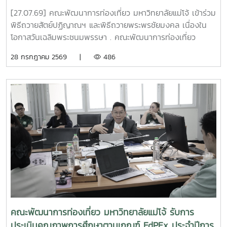
โอกาสวันเฉลิมพระชนมพรรษา
[27.07.69] คณะพัฒนาการท่องเที่ยว มหาวิทยาลัยแม่โจ้ เข้าร่วม
พิธีถวายสัตย์ปฏิญาณฯ และพิธีถวายพระพรชัยมงคล เนื่องใน
โอกาสวันเฉลิมพระชนมพรรษา . คณะพัฒนาการท่องเที่ยว
มหาวิทยาลัยแม่โจ้ ได้เข้าร่วม พิธีถวายสัตย์ปฏิญาณเพื่อเป็น
28 กรกฎาคม 2569 |
486
ข้าราชการที่ดีและพลังของแผ่นดิน โดยลงทะเบียนในเวลา 16.00
น. และเข้าร่วม พิธีถวายพระพรชัยมงคล ในเวลา 17.00 น. ณ
อาคารแผ่พืชน์ มหาวิทยาลัยแม่โจ้ เนื่องในโอกาสวันเฉลิม
พระชนมพรรษา พระบาทสมเด็จพระเจ้าอยู่หัว . ในการนี้ อาจารย์
ดร.เชษฐ์ ใจเพชร รองคณบดีคณะพัฒนาการท่องเที่ยว ได้รับ
เกียรติเป็นผู้วางพานพุ่ม โดยมี นางสาวศิริพร ดวงดี หัวหน้างาน
คลังและพัสดุ สำนักงานคณบดีคณะพัฒนาการท่องเที่ยว และ
นางปิยะพร แดงชาติ ปฏิบัติหน้าที่เป็นผู้ถือพานพุ่ม . การเข้าร่วม
พิธีในครั้งนี้เป็นการแสดงออกถึงความจงรักภักดีและสำนึกในพระ
มหากรุณาธิคุณต่อสถาบันพระมหากษัตริย์ พร้อมทั้งเป็นการ
แสดงเจตนารมณ์ของบุคลากรในการปฏิบัติหน้าที่ราชการด้วย
ความซื่อสัตย์สุจริต ยึดมั่นในคุณธรรม จริยธรรม และปฏิบัติตน
เป็นข้าราชการที่ดี เพื่อประโยชน์สุขของประชาชนและประเทศชาติ
คณะพัฒนาการท่องเที่ยว มหาวิทยาลัยแม่โจ้ รับการ
ต่อไป . #คณะพัฒนาการท่องเที่ยว #มหาวิทยาลัยแม่โจ้ #MJU
ประเมินคุณภาพการศึกษาตามเกณฑ์ EdPEx ประจำปีการ