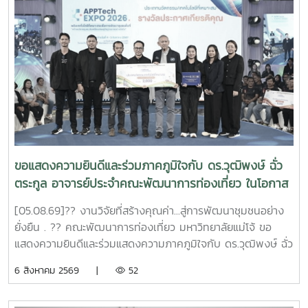
พัฒนาการท่องเที่ยว พร้อมทั้งแลกเปลี่ยนประสบการณ์และสร้าง
แรงบันดาลใจในการวางแผนศึกษาต่อในอนาคตคณะพัฒนาการ
ท่องเที่ยวขอขอบคุณคณะครูและนักเรียนจากโรงเรียนตาก
พิทยาคมที่ให้เกียรติเข้าเยี่ยมชมและศึกษาดูงานในครั้งนี้ และหวัง
เป็นอย่างยิ่งว่าจะได้มีโอกาสต้อนรับทุกท่านอีกในโอกาสต่อ
ไป#MJU#TDS#TDSMJU#TD#TourismDevelopment#มหาวิทยาล
แม่โจ้#คณะพัฒนาการท่องเที่ยว#ท่องเที่ยวแม่โจ้
ขอแสดงความยินดีและร่วมภาคภูมิใจกับ ดร.วุฒิพงษ์ ฉั่ว
ตระกูล อาจารย์ประจำคณะพัฒนาการท่องเที่ยว ในโอกาส
ที่ผลงานวิจัยได้รับ 4 รางวัล จากเวทีระดับประเทศ
[05.08.69]?? งานวิจัยที่สร้างคุณค่า...สู่การพัฒนาชุมชนอย่าง
APPTech Expo 2026 : พลังเทคโนโลยีที่เหมาะสม .
ยั่งยืน . ?? คณะพัฒนาการท่องเที่ยว มหาวิทยาลัยแม่โจ้ ขอ
แสดงความยินดีและร่วมแสดงความภาคภูมิใจกับ ดร.วุฒิพงษ์ ฉั่ว
ตระกูล อาจารย์ประจำคณะพัฒนาการท่องเที่ยว ในโอกาสที่ผล
6 สิงหาคม 2569 |
52
งานวิจัยได้รับ 4 รางวัล จากเวที APPTech Expo 2026
มหกรรมเทคโนโลยีที่เหมาะสม (Appropriate Technology) ซึ่ง