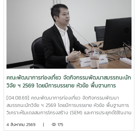
จัดขึ้นระหว่างวันที่ 4–5 สิงหาคม 2569 ณ ห้องประชุมวิภาวดี
บอลรูม (ABC) โรงแรมเซ็นทารา แกรนด์ แอท เซ็นทรัลพลาซา
ลาดพร้าว กรุงเทพมหานคร งานดังกล่าวจัดโดย หน่วยบริหาร
จัดการทุนด้านการพัฒนาพื้นที่ (บพท. : PMU-A) ภายใต้การ
กำกับของ สำนักงานเร่งรัดการวิจัยและนวัตกรรมเพื่อเพิ่มความ
สามารถการแข่งขันและการพัฒนาพื้นที่ (รวพ.) เพื่อเป็นเวทีเผย
แพร่ แลกเปลี่ยนองค์ความรู้ และต่อยอดผลงานวิจัย เทคโนโลยี
และนวัตกรรมที่พร้อมใช้ในการพัฒนาชุมชน ภายใต้แนวคิด "พลัง
เทคโนโลยีที่เหมาะสมเพื่อการพัฒนาชุมชนพื้นที่ สร้างนวัตกร
ชุมชน ขับเคลื่อนเศรษฐกิจฐานรากอย่างยั่งยืน" . ผลงานวิจัย
เรื่อง "การยกระดับรายได้ครัวเรือนและเศรษฐกิจฐานรากด้วย
คณะพัฒนาการท่องเที่ยว จัดกิจกรรมพัฒนาสมรรถนะนัก
นวัตกรรมชุดอุปกรณ์ควบคุมสภาวะการเพาะเห็ดโคนน้อยในโรง
วิจัย ฯ 2569 โดยมีการบรรยาย หัวข้อ พื้นฐานการ
เรือนขนาดเล็กแบบกึ่งอัตโนมัติ" ดำเนินโครงการโดย ดร.วุฒิ
วิเคราะห์โมเดลสมการโครงสร้าง (SEM) และการประยุกต์ใช้
พงษ์ ฉั่วตระกูล หัวหน้าโครงการ จากมหาวิทยาลัยแม่โจ้ ร่วมกับ
[04.08.69] คณะพัฒนาการท่องเที่ยว จัดกิจกรรมพัฒนา
ในงานวิจัย
ผศ.เพ็ญวรัตน์ พันธ์ภัทรชัย และ อาจารย์วัชรพงศ์ โพธา จาก
สมรรถนะนักวิจัย ฯ 2569 โดยมีการบรรยาย หัวข้อ พื้นฐานการ
มหาวิทยาลัยเทคโนโลยีราชมงคลล้านนา . ?? ผลงานได้รับรางวัล
วิเคราะห์โมเดลสมการโครงสร้าง (SEM) และการประยุกต์ใช้ในงาน
ประกอบด้วย 1. ประเภทผลงานวิจัยโดดเด่น รางวัล "ระดับดีมาก"
วิจัย โดยได้รับเกียรติจาก รองศาสตราจารย์ ดร.นิมิต ซุ้นสั้น ผู้
4 สิงหาคม 2569 |
175
โดย ดร.วุฒิพงษ์ ฉั่วตระกูล และคณะนักวิจัย 2. ประเภทนวัตกร
อำนวยการบัณฑิตวิทยาลัย มหาวิทยาลัยราชภัฏภูเก็ต เป็น
ชุมชน รางวัล "ระดับดีมาก" โดย คุณสรพงษ์ ฟองมี ประธาน
วิทยากร ณ ห้อง 414 คณะพัฒนาการท่องเที่ยว . #MJU #TDS