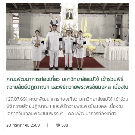
วิสาหกิจกลุ่มเกษตรกรเพื่อการเกษตรอย่างยั่งยืนบ้านหนองแฝก
#TDSMJU #TD #TourismDevelopment #มหาวิทยาลัยแม่โจ้
3. ประเภทนวัตกรชุมชน รางวัล "ประกาศเกียรติคุณ" โดย คุณ
#คณะพัฒนาการท่องเที่ยว #ท่องเที่ยวแม่โจ้
เฉลิมชัย จันทร์ชา ประธานวิสาหกิจชุมชนเกษตรกรรมพื้นบ้าน
ตำบลสำราญราษฎร์ 4. ประเภทนวัตกรรมเทคโนโลยีที่เหมาะสม
รางวัล "ประกาศเกียรติคุณ" โดย คณะนักวิจัยและนวัตกรชุมชน .
ความสำเร็จครั้งนี้ไม่ได้สะท้อนเพียงคุณภาพของงานวิจัย แต่ยัง
แสดงให้เห็นถึงผลสัมฤทธิ์ของการถ่ายทอดองค์ความรู้ ผ่าน
กระบวนการเรียนรู้ที่เหมาะสม (Appropriate Learning
Process) จากมหาวิทยาลัยสู่ชุมชน เพื่อประยุกต์ใช้ชุดอุปกรณ์
นวัตกรรม และเทคโนโลยีที่เหมาะสม (Appropriate
Technology) ซึ่งสอคล้องกับความต้องการ ช่วยแก้ไขปัญหา
คณะพัฒนาการท่องเที่ยว มหาวิทยาลัยแม่โจ้ เข้าร่วมพิธี
(Pain Point) เหมาะสมกับบริบทพื้นที่ของ 150 ครัวเรือนในตำบล
ถวายสัตย์ปฏิญาณฯ และพิธีถวายพระพรชัยมงคล เนื่องใน
หนองแฝก อำเภอสารภี และตำบลสำราญราษฎร์ อำเภอ
โอกาสวันเฉลิมพระชนมพรรษา
ดอยสะเก็ด จังหวัดเชียงใหม่ . โครงการสามารถสร้างผลลัพธ์รูป
[27.07.69] คณะพัฒนาการท่องเที่ยว มหาวิทยาลัยแม่โจ้ เข้าร่วม
ธรรมเชิงประจักษ์ ครอบคลุมการเพิ่มขึ้นของรายได้ครัวเรือนสุทธิ
พิธีถวายสัตย์ปฏิญาณฯ และพิธีถวายพระพรชัยมงคล เนื่องใน
การยกระดับมูลค่าเศรษฐกิจชุมชนฐานราก และการพัฒนา "นวัต
โอกาสวันเฉลิมพระชนมพรรษา . คณะพัฒนาการท่องเที่ยว
กรชุมชน" ผู้ที่สามารถต่อยอดองค์ความรู้ ถ่ายทอดประสบการณ์
มหาวิทยาลัยแม่โจ้ ได้เข้าร่วม พิธีถวายสัตย์ปฏิญาณเพื่อเป็น
28 กรกฎาคม 2569 |
538
และขยายผลการทำงานสู่ครัวเรือนและชุมชนในพื้นที่ใกล้เคียงอื่น
ข้าราชการที่ดีและพลังของแผ่นดิน โดยลงทะเบียนในเวลา 16.00
ๆ อย่างต่อเนื่อง อันเป็นรากฐานสำคัญของการพัฒนาท้องถิ่น