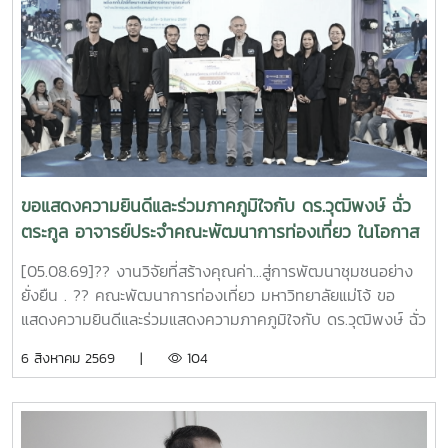
แรงบันดาลใจในการวางแผนศึกษาต่อในอนาคตคณะพัฒนาการ
ท่องเที่ยวขอขอบคุณคณะครูและนักเรียนจากโรงเรียนตาก
พิทยาคมที่ให้เกียรติเข้าเยี่ยมชมและศึกษาดูงานในครั้งนี้ และหวัง
เป็นอย่างยิ่งว่าจะได้มีโอกาสต้อนรับทุกท่านอีกในโอกาสต่อ
ไป#MJU#TDS#TDSMJU#TD#TourismDevelopment#มหาวิทยาล
แม่โจ้#คณะพัฒนาการท่องเที่ยว#ท่องเที่ยวแม่โจ้
ขอแสดงความยินดีและร่วมภาคภูมิใจกับ ดร.วุฒิพงษ์ ฉั่ว
ตระกูล อาจารย์ประจำคณะพัฒนาการท่องเที่ยว ในโอกาส
ที่ผลงานวิจัยได้รับ 4 รางวัล จากเวทีระดับประเทศ
[05.08.69]?? งานวิจัยที่สร้างคุณค่า...สู่การพัฒนาชุมชนอย่าง
APPTech Expo 2026 : พลังเทคโนโลยีที่เหมาะสม .
ยั่งยืน . ?? คณะพัฒนาการท่องเที่ยว มหาวิทยาลัยแม่โจ้ ขอ
แสดงความยินดีและร่วมแสดงความภาคภูมิใจกับ ดร.วุฒิพงษ์ ฉั่ว
ตระกูล อาจารย์ประจำคณะพัฒนาการท่องเที่ยว ในโอกาสที่ผล
6 สิงหาคม 2569 |
104
งานวิจัยได้รับ 4 รางวัล จากเวที APPTech Expo 2026
มหกรรมเทคโนโลยีที่เหมาะสม (Appropriate Technology) ซึ่ง
จัดขึ้นระหว่างวันที่ 4–5 สิงหาคม 2569 ณ ห้องประชุมวิภาวดี
บอลรูม (ABC) โรงแรมเซ็นทารา แกรนด์ แอท เซ็นทรัลพลาซา