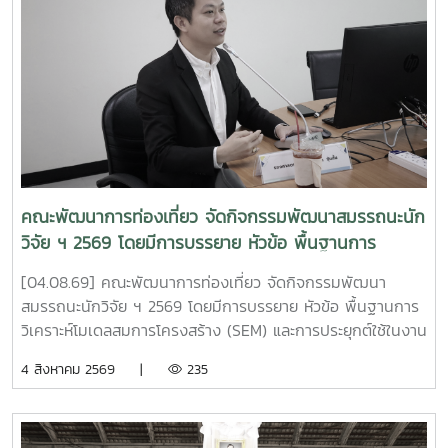
ลาดพร้าว กรุงเทพมหานคร งานดังกล่าวจัดโดย หน่วยบริหาร
จัดการทุนด้านการพัฒนาพื้นที่ (บพท. : PMU-A) ภายใต้การ
กำกับของ สำนักงานเร่งรัดการวิจัยและนวัตกรรมเพื่อเพิ่มความ
สามารถการแข่งขันและการพัฒนาพื้นที่ (รวพ.) เพื่อเป็นเวทีเผย
แพร่ แลกเปลี่ยนองค์ความรู้ และต่อยอดผลงานวิจัย เทคโนโลยี
และนวัตกรรมที่พร้อมใช้ในการพัฒนาชุมชน ภายใต้แนวคิด "พลัง
เทคโนโลยีที่เหมาะสมเพื่อการพัฒนาชุมชนพื้นที่ สร้างนวัตกร
ชุมชน ขับเคลื่อนเศรษฐกิจฐานรากอย่างยั่งยืน" . ผลงานวิจัย
เรื่อง "การยกระดับรายได้ครัวเรือนและเศรษฐกิจฐานรากด้วย
คณะพัฒนาการท่องเที่ยว จัดกิจกรรมพัฒนาสมรรถนะนัก
นวัตกรรมชุดอุปกรณ์ควบคุมสภาวะการเพาะเห็ดโคนน้อยในโรง
วิจัย ฯ 2569 โดยมีการบรรยาย หัวข้อ พื้นฐานการ
เรือนขนาดเล็กแบบกึ่งอัตโนมัติ" ดำเนินโครงการโดย ดร.วุฒิ
วิเคราะห์โมเดลสมการโครงสร้าง (SEM) และการประยุกต์ใช้
พงษ์ ฉั่วตระกูล หัวหน้าโครงการ จากมหาวิทยาลัยแม่โจ้ ร่วมกับ
[04.08.69] คณะพัฒนาการท่องเที่ยว จัดกิจกรรมพัฒนา
ในงานวิจัย
ผศ.เพ็ญวรัตน์ พันธ์ภัทรชัย และ อาจารย์วัชรพงศ์ โพธา จาก
สมรรถนะนักวิจัย ฯ 2569 โดยมีการบรรยาย หัวข้อ พื้นฐานการ
มหาวิทยาลัยเทคโนโลยีราชมงคลล้านนา . ?? ผลงานได้รับรางวัล
วิเคราะห์โมเดลสมการโครงสร้าง (SEM) และการประยุกต์ใช้ในงาน
ประกอบด้วย 1. ประเภทผลงานวิจัยโดดเด่น รางวัล "ระดับดีมาก"
วิจัย โดยได้รับเกียรติจาก รองศาสตราจารย์ ดร.นิมิต ซุ้นสั้น ผู้
4 สิงหาคม 2569 |
235
โดย ดร.วุฒิพงษ์ ฉั่วตระกูล และคณะนักวิจัย 2. ประเภทนวัตกร
อำนวยการบัณฑิตวิทยาลัย มหาวิทยาลัยราชภัฏภูเก็ต เป็น
ชุมชน รางวัล "ระดับดีมาก" โดย คุณสรพงษ์ ฟองมี ประธาน
วิทยากร ณ ห้อง 414 คณะพัฒนาการท่องเที่ยว . #MJU #TDS
วิสาหกิจกลุ่มเกษตรกรเพื่อการเกษตรอย่างยั่งยืนบ้านหนองแฝก
#TDSMJU #TD #TourismDevelopment #มหาวิทยาลัยแม่โจ้
3. ประเภทนวัตกรชุมชน รางวัล "ประกาศเกียรติคุณ" โดย คุณ