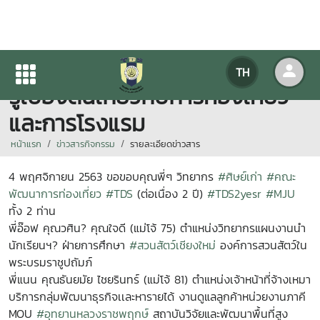
ขอขอบคุณวิทยากรพิเศษให้ความ
TH
รู้เบื้องต้นเกี่ยวกับการท่องเที่ยว
และการโรงแรม
หน้าแรก
ข่าวสารกิจกรรม
รายละเอียดข่าวสาร
4 พฤศจิกายน 2563 ขอขอบคุณพี่ๆ วิทยากร
#ศิษย์เก่า
#คณะ
พัฒนาการท่องเที่ยว
#TDS
(ต่อเนื่อง 2 ปี)
#TDS2yesr
#MJU
ทั้ง 2 ท่าน
พี่อ๊อฟ คุณวศิน? คุณใจดี (แม่โจ้ 75) ตำแหน่งวิทยากรแผนงานนำ
นักเรียนฯ? ฝ่ายการศึกษา
#สวนสัตว์เชียงใหม่
องค์การสวนสัตว์ใน
พระบรมราชูปถัมภ์
พี่แนน คุณธันยมัย ไชยรินทร์ (แม่โจ้ 81) ตำแหน่งเจ้าหน้าที่จ้างเหมา
บริการกลุ่มพัฒนาธุรกิจเเละหารายได้ งานดูแลลูกค้าหน่วยงานภาคี
MOU
#อุทยานหลวงราชพฤกษ์
สถาบันวิจัยและพัฒนาพื้นที่สูง