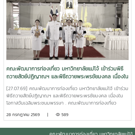
#คณะพัฒนาการท่องเที่ยว #ท่องเที่ยวแม่โจ้
เฉลิมชัย จันทร์ชา ประธานวิสาหกิจชุมชนเกษตรกรรมพื้นบ้าน
ตำบลสำราญราษฎร์ 4. ประเภทนวัตกรรมเทคโนโลยีที่เหมาะสม
รางวัล "ประกาศเกียรติคุณ" โดย คณะนักวิจัยและนวัตกรชุมชน .
ความสำเร็จครั้งนี้ไม่ได้สะท้อนเพียงคุณภาพของงานวิจัย แต่ยัง
แสดงให้เห็นถึงผลสัมฤทธิ์ของการถ่ายทอดองค์ความรู้ ผ่าน
กระบวนการเรียนรู้ที่เหมาะสม (Appropriate Learning
Process) จากมหาวิทยาลัยสู่ชุมชน เพื่อประยุกต์ใช้ชุดอุปกรณ์
นวัตกรรม และเทคโนโลยีที่เหมาะสม (Appropriate
Technology) ซึ่งสอคล้องกับความต้องการ ช่วยแก้ไขปัญหา
คณะพัฒนาการท่องเที่ยว มหาวิทยาลัยแม่โจ้ เข้าร่วมพิธี
(Pain Point) เหมาะสมกับบริบทพื้นที่ของ 150 ครัวเรือนในตำบล
ถวายสัตย์ปฏิญาณฯ และพิธีถวายพระพรชัยมงคล เนื่องใน
หนองแฝก อำเภอสารภี และตำบลสำราญราษฎร์ อำเภอ
โอกาสวันเฉลิมพระชนมพรรษา
ดอยสะเก็ด จังหวัดเชียงใหม่ . โครงการสามารถสร้างผลลัพธ์รูป
[27.07.69] คณะพัฒนาการท่องเที่ยว มหาวิทยาลัยแม่โจ้ เข้าร่วม
ธรรมเชิงประจักษ์ ครอบคลุมการเพิ่มขึ้นของรายได้ครัวเรือนสุทธิ
พิธีถวายสัตย์ปฏิญาณฯ และพิธีถวายพระพรชัยมงคล เนื่องใน
การยกระดับมูลค่าเศรษฐกิจชุมชนฐานราก และการพัฒนา "นวัต
โอกาสวันเฉลิมพระชนมพรรษา . คณะพัฒนาการท่องเที่ยว
กรชุมชน" ผู้ที่สามารถต่อยอดองค์ความรู้ ถ่ายทอดประสบการณ์
มหาวิทยาลัยแม่โจ้ ได้เข้าร่วม พิธีถวายสัตย์ปฏิญาณเพื่อเป็น
28 กรกฎาคม 2569 |
589
และขยายผลการทำงานสู่ครัวเรือนและชุมชนในพื้นที่ใกล้เคียงอื่น
ข้าราชการที่ดีและพลังของแผ่นดิน โดยลงทะเบียนในเวลา 16.00
ๆ อย่างต่อเนื่อง อันเป็นรากฐานสำคัญของการพัฒนาท้องถิ่น
น. และเข้าร่วม พิธีถวายพระพรชัยมงคล ในเวลา 17.00 น. ณ
อย่างยั่งยืนแท้จริง . คณะพัฒนาการท่องเที่ยวเชื่อมั่นว่า การ
อาคารแผ่พืชน์ มหาวิทยาลัยแม่โจ้ เนื่องในโอกาสวันเฉลิม
คณะพัฒนาการท่องเที่ยว มหาวิทยาลัยแม่โจ้