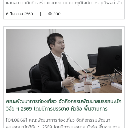
แสดงความยินดีและร่วมแสดงความภาคภูมิใจกับ ดร.วุฒิพงษ์ ฉั่ว
ตระกูล อาจารย์ประจำคณะพัฒนาการท่องเที่ยว ในโอกาสที่ผล
6 สิงหาคม 2569 |
300
งานวิจัยได้รับ 4 รางวัล จากเวที APPTech Expo 2026
มหกรรมเทคโนโลยีที่เหมาะสม (Appropriate Technology) ซึ่ง
จัดขึ้นระหว่างวันที่ 4–5 สิงหาคม 2569 ณ ห้องประชุมวิภาวดี
บอลรูม (ABC) โรงแรมเซ็นทารา แกรนด์ แอท เซ็นทรัลพลาซา
ลาดพร้าว กรุงเทพมหานคร งานดังกล่าวจัดโดย หน่วยบริหาร
จัดการทุนด้านการพัฒนาพื้นที่ (บพท. : PMU-A) ภายใต้การ
กำกับของ สำนักงานเร่งรัดการวิจัยและนวัตกรรมเพื่อเพิ่มความ
สามารถการแข่งขันและการพัฒนาพื้นที่ (รวพ.) เพื่อเป็นเวทีเผย
แพร่ แลกเปลี่ยนองค์ความรู้ และต่อยอดผลงานวิจัย เทคโนโลยี
และนวัตกรรมที่พร้อมใช้ในการพัฒนาชุมชน ภายใต้แนวคิด "พลัง
เทคโนโลยีที่เหมาะสมเพื่อการพัฒนาชุมชนพื้นที่ สร้างนวัตกร
ชุมชน ขับเคลื่อนเศรษฐกิจฐานรากอย่างยั่งยืน" . ผลงานวิจัย
เรื่อง "การยกระดับรายได้ครัวเรือนและเศรษฐกิจฐานรากด้วย
คณะพัฒนาการท่องเที่ยว จัดกิจกรรมพัฒนาสมรรถนะนัก
นวัตกรรมชุดอุปกรณ์ควบคุมสภาวะการเพาะเห็ดโคนน้อยในโรง
วิจัย ฯ 2569 โดยมีการบรรยาย หัวข้อ พื้นฐานการ
เรือนขนาดเล็กแบบกึ่งอัตโนมัติ" ดำเนินโครงการโดย ดร.วุฒิ
วิเคราะห์โมเดลสมการโครงสร้าง (SEM) และการประยุกต์ใช้
พงษ์ ฉั่วตระกูล หัวหน้าโครงการ จากมหาวิทยาลัยแม่โจ้ ร่วมกับ
[04.08.69] คณะพัฒนาการท่องเที่ยว จัดกิจกรรมพัฒนา
ในงานวิจัย
ผศ.เพ็ญวรัตน์ พันธ์ภัทรชัย และ อาจารย์วัชรพงศ์ โพธา จาก
สมรรถนะนักวิจัย ฯ 2569 โดยมีการบรรยาย หัวข้อ พื้นฐานการ