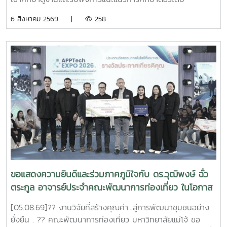
อุดมศึกษา ณ ห้อง Co-Working Space ชั้น 2 อาคารพัฒนา
6 สิงหาคม 2569 |
258
วิสัยทัศน์ มหาวิทยาลัยแม่โจ้การศึกษาดูงานในครั้งนี้มี
วัตถุประสงค์เพื่อเปิดโอกาสให้นักเรียนได้เรียนรู้เกี่ยวกับหลักสูตร
การจัดการเรียนการสอน ตลอดจนแนวทางการศึกษาต่อในคณะ
พัฒนาการท่องเที่ยว พร้อมทั้งแลกเปลี่ยนประสบการณ์และสร้าง
แรงบันดาลใจในการวางแผนศึกษาต่อในอนาคตคณะพัฒนาการ
ท่องเที่ยวขอขอบคุณคณะครูและนักเรียนจากโรงเรียนตาก
พิทยาคมที่ให้เกียรติเข้าเยี่ยมชมและศึกษาดูงานในครั้งนี้ และหวัง
เป็นอย่างยิ่งว่าจะได้มีโอกาสต้อนรับทุกท่านอีกในโอกาสต่อ
ไป#MJU#TDS#TDSMJU#TD#TourismDevelopment#มหาวิทยาล
แม่โจ้#คณะพัฒนาการท่องเที่ยว#ท่องเที่ยวแม่โจ้
ขอแสดงความยินดีและร่วมภาคภูมิใจกับ ดร.วุฒิพงษ์ ฉั่ว
ตระกูล อาจารย์ประจำคณะพัฒนาการท่องเที่ยว ในโอกาส
ที่ผลงานวิจัยได้รับ 4 รางวัล จากเวทีระดับประเทศ
[05.08.69]?? งานวิจัยที่สร้างคุณค่า...สู่การพัฒนาชุมชนอย่าง
APPTech Expo 2026 : พลังเทคโนโลยีที่เหมาะสม .
ยั่งยืน . ?? คณะพัฒนาการท่องเที่ยว มหาวิทยาลัยแม่โจ้ ขอ