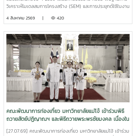
มหาวิทยาลัยเทคโนโลยีราชมงคลล้านนา . ?? ผลงานได้รับรางวัล
วิเคราะห์โมเดลสมการโครงสร้าง (SEM) และการประยุกต์ใช้ในงาน
ประกอบด้วย 1. ประเภทผลงานวิจัยโดดเด่น รางวัล "ระดับดีมาก"
วิจัย โดยได้รับเกียรติจาก รองศาสตราจารย์ ดร.นิมิต ซุ้นสั้น ผู้
4 สิงหาคม 2569 |
420
โดย ดร.วุฒิพงษ์ ฉั่วตระกูล และคณะนักวิจัย 2. ประเภทนวัตกร
อำนวยการบัณฑิตวิทยาลัย มหาวิทยาลัยราชภัฏภูเก็ต เป็น
ชุมชน รางวัล "ระดับดีมาก" โดย คุณสรพงษ์ ฟองมี ประธาน
วิทยากร ณ ห้อง 414 คณะพัฒนาการท่องเที่ยว . #MJU #TDS
วิสาหกิจกลุ่มเกษตรกรเพื่อการเกษตรอย่างยั่งยืนบ้านหนองแฝก
#TDSMJU #TD #TourismDevelopment #มหาวิทยาลัยแม่โจ้
3. ประเภทนวัตกรชุมชน รางวัล "ประกาศเกียรติคุณ" โดย คุณ
#คณะพัฒนาการท่องเที่ยว #ท่องเที่ยวแม่โจ้
เฉลิมชัย จันทร์ชา ประธานวิสาหกิจชุมชนเกษตรกรรมพื้นบ้าน
ตำบลสำราญราษฎร์ 4. ประเภทนวัตกรรมเทคโนโลยีที่เหมาะสม
รางวัล "ประกาศเกียรติคุณ" โดย คณะนักวิจัยและนวัตกรชุมชน .
ความสำเร็จครั้งนี้ไม่ได้สะท้อนเพียงคุณภาพของงานวิจัย แต่ยัง
แสดงให้เห็นถึงผลสัมฤทธิ์ของการถ่ายทอดองค์ความรู้ ผ่าน
กระบวนการเรียนรู้ที่เหมาะสม (Appropriate Learning
Process) จากมหาวิทยาลัยสู่ชุมชน เพื่อประยุกต์ใช้ชุดอุปกรณ์
นวัตกรรม และเทคโนโลยีที่เหมาะสม (Appropriate
Technology) ซึ่งสอคล้องกับความต้องการ ช่วยแก้ไขปัญหา
คณะพัฒนาการท่องเที่ยว มหาวิทยาลัยแม่โจ้ เข้าร่วมพิธี
(Pain Point) เหมาะสมกับบริบทพื้นที่ของ 150 ครัวเรือนในตำบล
ถวายสัตย์ปฏิญาณฯ และพิธีถวายพระพรชัยมงคล เนื่องใน
หนองแฝก อำเภอสารภี และตำบลสำราญราษฎร์ อำเภอ
โอกาสวันเฉลิมพระชนมพรรษา
ดอยสะเก็ด จังหวัดเชียงใหม่ . โครงการสามารถสร้างผลลัพธ์รูป
[27.07.69] คณะพัฒนาการท่องเที่ยว มหาวิทยาลัยแม่โจ้ เข้าร่วม