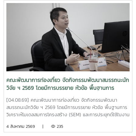
จัดขึ้นระหว่างวันที่ 4–5 สิงหาคม 2569 ณ ห้องประชุมวิภาวดี
บอลรูม (ABC) โรงแรมเซ็นทารา แกรนด์ แอท เซ็นทรัลพลาซา
ลาดพร้าว กรุงเทพมหานคร งานดังกล่าวจัดโดย หน่วยบริหาร
จัดการทุนด้านการพัฒนาพื้นที่ (บพท. : PMU-A) ภายใต้การ
กำกับของ สำนักงานเร่งรัดการวิจัยและนวัตกรรมเพื่อเพิ่มความ
สามารถการแข่งขันและการพัฒนาพื้นที่ (รวพ.) เพื่อเป็นเวทีเผย
แพร่ แลกเปลี่ยนองค์ความรู้ และต่อยอดผลงานวิจัย เทคโนโลยี
และนวัตกรรมที่พร้อมใช้ในการพัฒนาชุมชน ภายใต้แนวคิด "พลัง
เทคโนโลยีที่เหมาะสมเพื่อการพัฒนาชุมชนพื้นที่ สร้างนวัตกร
ชุมชน ขับเคลื่อนเศรษฐกิจฐานรากอย่างยั่งยืน" . ผลงานวิจัย
เรื่อง "การยกระดับรายได้ครัวเรือนและเศรษฐกิจฐานรากด้วย
คณะพัฒนาการท่องเที่ยว จัดกิจกรรมพัฒนาสมรรถนะนัก
นวัตกรรมชุดอุปกรณ์ควบคุมสภาวะการเพาะเห็ดโคนน้อยในโรง
วิจัย ฯ 2569 โดยมีการบรรยาย หัวข้อ พื้นฐานการ
เรือนขนาดเล็กแบบกึ่งอัตโนมัติ" ดำเนินโครงการโดย ดร.วุฒิ
วิเคราะห์โมเดลสมการโครงสร้าง (SEM) และการประยุกต์ใช้
พงษ์ ฉั่วตระกูล หัวหน้าโครงการ จากมหาวิทยาลัยแม่โจ้ ร่วมกับ
[04.08.69] คณะพัฒนาการท่องเที่ยว จัดกิจกรรมพัฒนา
ในงานวิจัย
ผศ.เพ็ญวรัตน์ พันธ์ภัทรชัย และ อาจารย์วัชรพงศ์ โพธา จาก
สมรรถนะนักวิจัย ฯ 2569 โดยมีการบรรยาย หัวข้อ พื้นฐานการ
มหาวิทยาลัยเทคโนโลยีราชมงคลล้านนา . ?? ผลงานได้รับรางวัล
วิเคราะห์โมเดลสมการโครงสร้าง (SEM) และการประยุกต์ใช้ในงาน
ประกอบด้วย 1. ประเภทผลงานวิจัยโดดเด่น รางวัล "ระดับดีมาก"
วิจัย โดยได้รับเกียรติจาก รองศาสตราจารย์ ดร.นิมิต ซุ้นสั้น ผู้
4 สิงหาคม 2569 |
235
โดย ดร.วุฒิพงษ์ ฉั่วตระกูล และคณะนักวิจัย 2. ประเภทนวัตกร
อำนวยการบัณฑิตวิทยาลัย มหาวิทยาลัยราชภัฏภูเก็ต เป็น
ชุมชน รางวัล "ระดับดีมาก" โดย คุณสรพงษ์ ฟองมี ประธาน