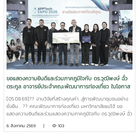
การจัดการเรียนการสอน ตลอดจนแนวทางการศึกษาต่อในคณะ
พัฒนาการท่องเที่ยว พร้อมทั้งแลกเปลี่ยนประสบการณ์และสร้าง
แรงบันดาลใจในการวางแผนศึกษาต่อในอนาคตคณะพัฒนาการ
ท่องเที่ยวขอขอบคุณคณะครูและนักเรียนจากโรงเรียนตาก
พิทยาคมที่ให้เกียรติเข้าเยี่ยมชมและศึกษาดูงานในครั้งนี้ และหวัง
เป็นอย่างยิ่งว่าจะได้มีโอกาสต้อนรับทุกท่านอีกในโอกาสต่อ
ไป#MJU#TDS#TDSMJU#TD#TourismDevelopment#มหาวิทยาล
แม่โจ้#คณะพัฒนาการท่องเที่ยว#ท่องเที่ยวแม่โจ้
ขอแสดงความยินดีและร่วมภาคภูมิใจกับ ดร.วุฒิพงษ์ ฉั่ว
ตระกูล อาจารย์ประจำคณะพัฒนาการท่องเที่ยว ในโอกาส
ที่ผลงานวิจัยได้รับ 4 รางวัล จากเวทีระดับประเทศ
[05.08.69]?? งานวิจัยที่สร้างคุณค่า...สู่การพัฒนาชุมชนอย่าง
APPTech Expo 2026 : พลังเทคโนโลยีที่เหมาะสม .
ยั่งยืน . ?? คณะพัฒนาการท่องเที่ยว มหาวิทยาลัยแม่โจ้ ขอ
แสดงความยินดีและร่วมแสดงความภาคภูมิใจกับ ดร.วุฒิพงษ์ ฉั่ว
ตระกูล อาจารย์ประจำคณะพัฒนาการท่องเที่ยว ในโอกาสที่ผล
6 สิงหาคม 2569 |
103
งานวิจัยได้รับ 4 รางวัล จากเวที APPTech Expo 2026
มหกรรมเทคโนโลยีที่เหมาะสม (Appropriate Technology) ซึ่ง